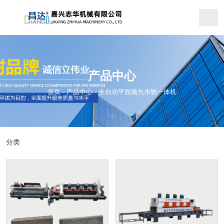
产品中心
首页
-
产品中心
-
全自动平面抛光水铣一体机
分类
全自动平面抛光水铣一体机
全自动路沿石抛光机
多功能路沿石水磨机
连续平面水磨机
自动条纹机
定厚机
自动加料机
荔面抛毛机