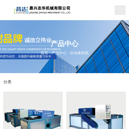
产品中心
首页
-
产品中心
-
自动条纹机
分类
全自动平面抛光水铣一体机
全自动路沿石抛光机
多功能路沿石水磨机
连续平面水磨机
自动条纹机
定厚机
自动加料机
荔面抛毛机